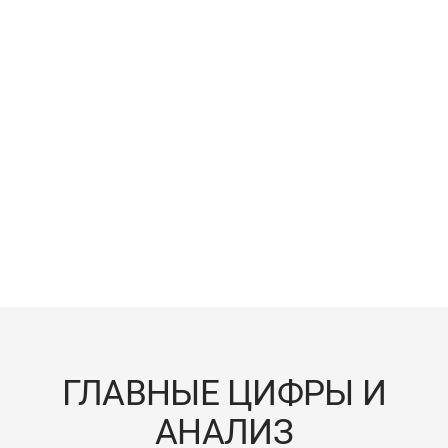
Положение в области прав человека на
временно оккупированных территориях
Украины, включая Автономную
Республику Крым и город Севастополь,
1 июля – 31 декабря 2025 года
ВСЕ ДОКЛАДЫ
ГЛАВНЫЕ ЦИФРЫ И
АНАЛИЗ