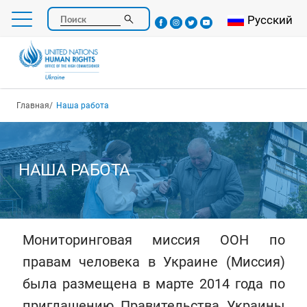
Перейти
Select your l
Русский
Поиск
к
основному
содержанию
Строка навигации
Главная
Наша работа
НАША РАБОТА
Мониторинговая миссия ООН по
правам человека в Украине (Миссия)
была размещена в марте 2014 года по
приглашению Правительства Украины