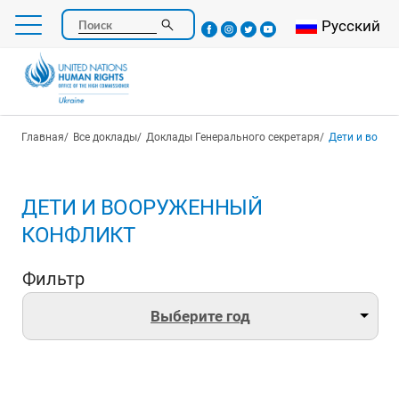
Перейти
Select your l
Русский
Поиск
к
основному
содержанию
Строка навигации
Главная
Все доклады
Доклады Генерального секретаря
Дети и воор
ДЕТИ И ВООРУЖЕННЫЙ
КОНФЛИКТ
Фильтр
Выберите год