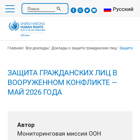
Перейти
Select your l
Русский
Поиск
к
основному
содержанию
Строка навигации
Главная
Все доклады
Доклады о защите гражданских лиц
Защита гра
ЗАЩИТА ГРАЖДАНСКИХ ЛИЦ В
ВООРУЖЕННОМ КОНФЛИКТЕ —
МАЙ 2026 ГОДА
Автор
Мониторинговая миссия ООН