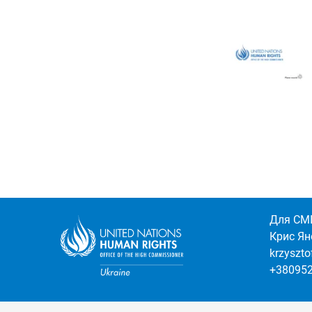
Для СМ
Крис Ян
krzyszt
+38095