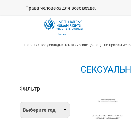
Перейти
Права человека для всех везде.
к
основному
содержанию
Строка навигации
Главная
Все доклады
Тематические доклады по правам чело
СЕКСУАЛЬН
Фильтр
Выберите год