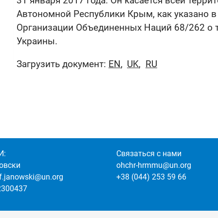
31 января 2017 года. Он касается всей терри
Автономной Республики Крым, как указано 
Организации Объединенных Наций 68/262 о 
Украины.
Загрузить документ:
EN
UK
RU
И:
Связаться с нами
овски
ohchr-hrmmu@un.org
of.janowski@un.org
+38 (044) 253 59 66
2300437