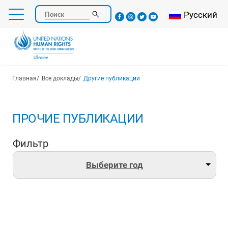
Перейти
Select your l
Русский
Поиск
к
основному
содержанию
Строка навигации
Главная
Все доклады
Другие публикации
ПРОЧИЕ ПУБЛИКАЦИИ
Фильтр
Выберите год