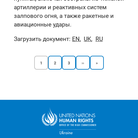
артиллерии и реактивных систем
залпового огня, а также ракетные и
авиационные удары.
Загрузить документ:
EN
UK
RU
Текущая
Reports
Reports
Следующая
Последняя
1
2
3
››
»
страница
page
page
страница
страница
Нумерация
страниц