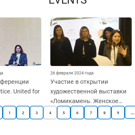
да
26 февраля 2024 года
нференции
Участие в открытии
tice. United for
художественной выставки
«Ломикамень. Женское
сопротивление в Крыму»
…
ая
Reports
Reports
Reports
Текущая
Reports
Reports
Reports
Reports
Reports
1
2
3
4
5
6
7
8
9
page
page
page
страница
page
page
page
page
page