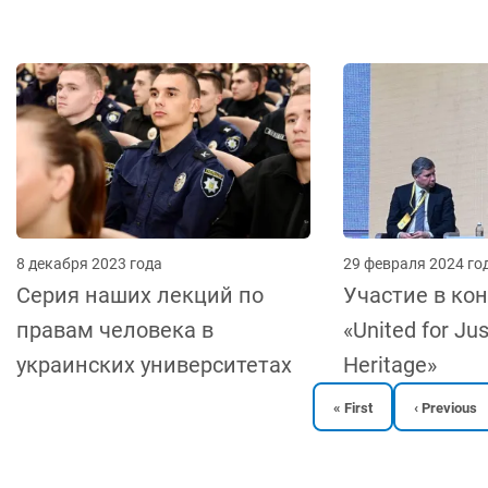
8 декабря 2023 года
29 февраля 2024 го
Серия наших лекций по
Участие в ко
правам человека в
«United for Jus
украинских университетах
Heritage»
Первая
Предыдущ
« First
‹ Previous
страница
страница
НУМЕРАЦИЯ