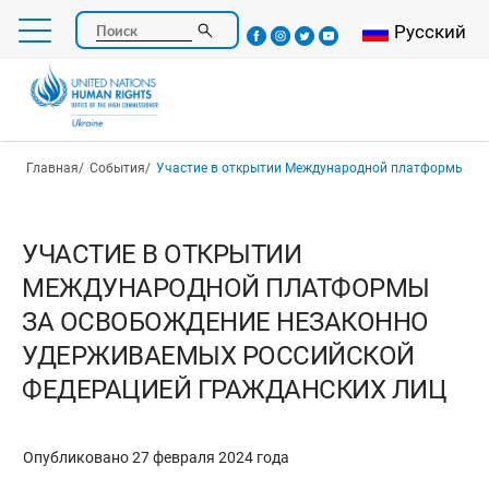
Перейти
Select your l
Русский
Поиск
к
основному
содержанию
Строка навигации
Главная
События
Участие в открытии Международной платформы за освобождение незаконно удерживаемых Российской Фе
УЧАСТИЕ В ОТКРЫТИИ
МЕЖДУНАРОДНОЙ ПЛАТФОРМЫ
ЗА ОСВОБОЖДЕНИЕ НЕЗАКОННО
УДЕРЖИВАЕМЫХ РОССИЙСКОЙ
ФЕДЕРАЦИЕЙ ГРАЖДАНСКИХ ЛИЦ
Опубликовано 27 февраля 2024 года