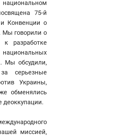
м национальном
освящена 75-й
 и Конвенции о
. Мы говорили о
 к разработке
в национальных
. Мы обсудили,
 за серьезные
отив Украины,
же обменялись
е деоккупации.
международного
нашей миссией,