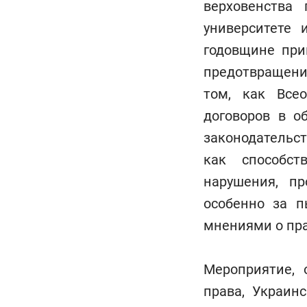
верховенства 
университете
годовщине при
предотвращении
том, как Все
договоров в о
законодательс
как способст
нарушения, п
особенно за 
мнениями о пра
Мероприятие, 
права, Украин