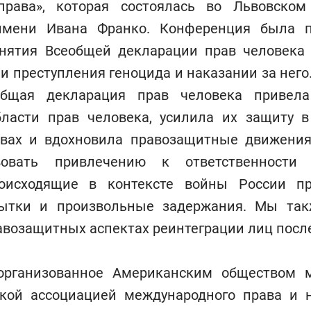
права», которая состоялась во Львовско
 имени Ивана Франко. Конференция была п
нятия Всеобщей декларации прав человека
 преступления геноцида и наказании за него
общая декларация прав человека привела
бласти прав человека, усилила их защиту 
твах и вдохновила правозащитные движения
вовать привлечению к ответственности
роисходящие в контексте войны России пр
пытки и произвольные задержания. Мы так
возащитных аспектах реинтеграции лиц посл
организованное Американским обществом 
ской ассоциацией международного права и 