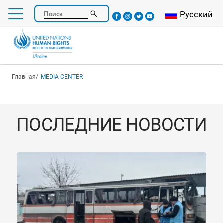
Перейти
Select your l
Русский
Поиск
к
основному
содержанию
Строка навигации
Главная
MEDIA CENTER
ПОСЛЕДНИЕ НОВОСТИ