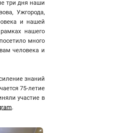
ие три дня наши
ова, Ужгорода,
ловека и нашей
 рамках нашего
 посетило много
вам человека и
усиление знаний
чается 75-летие
иняли участие в
gram
.