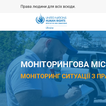
Перейти
Права людини для всіх всюди.
до
основного
вмісту
МОНІТОРИНГОВА МІСІ
МОНІТОРИНГ СИТУАЦІЇ З ПР