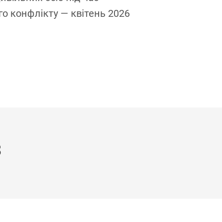
о конфлікту — квітень 2026
збройного ко
року
З