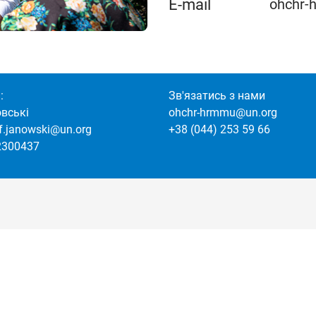
E-mail
ohchr-
:
Зв'язатись з нами
овські
ohchr-hrmmu@un.org
of.janowski@un.org
+38 (044) 253 59 66
2300437