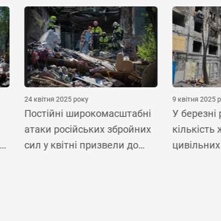
я 2025 року
9 квітня 2025 року
йні широкомасштабні
У березні різко зросл
 російських збройних
кількість жертв серед
квітні призвели до
цивільних осіб,
лі та поранень
повідомляють спостер
них осіб по всій
ООН з прав людини
і