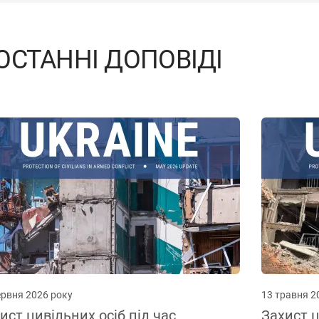
ОСТАННІ ДОПОВІДІ
ервня 2026 року
13 травня 2
ист цивільних осіб під час
Захист ц