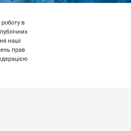
 роботу в
 публічних
дня наші
шень прав
Федерацією