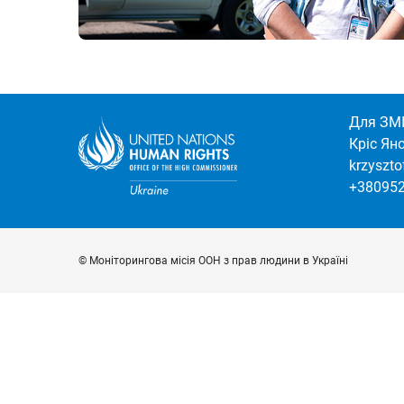
Для ЗМІ
Кріс Ян
krzyszt
+38095
© Моніторингова місія ООН з прав людини в Україні