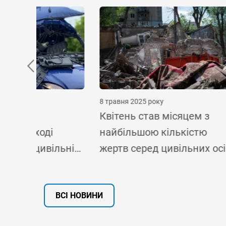
8 травня 2025 року
24 квітн
Квітень став місяцем з
Пості
найбільшою кількістю
атаки
льні
жертв серед цивільних осіб
сил у 
в Україні з вересня 2024
загибе
в
року
цивіль
ВСІ НОВИНИ
Україн