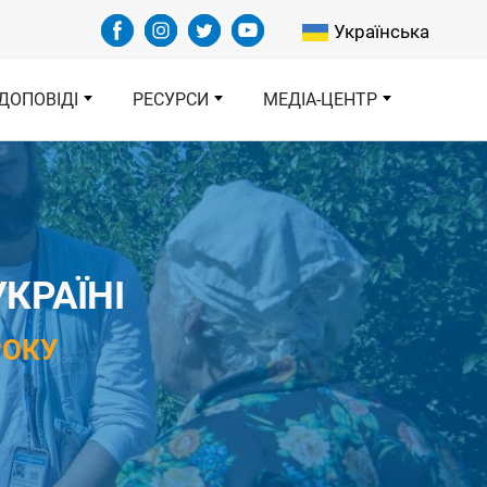
Select your languag
Українська
ДОПОВІДІ
РЕСУРСИ
МЕДІА-ЦЕНТР
КРАЇНІ
РОКУ