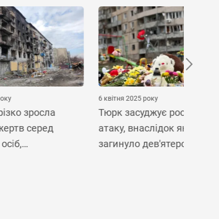
6 квітня 2025 року
25 травн
а
Тюрк засуджує російську
Спеці
атаку, внаслідок якої
людин
загинуло дев'ятеро дітей
смерт
ігачі
росій
Украї