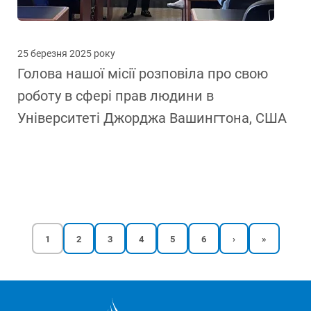
25 березня 2025 року
Голова нашої місії розповіла про свою
роботу в сфері прав людини в
Університеті Джорджа Вашингтона, США
Поточна
Доповіді
Доповіді
Доповіді
Доповіді
Доповіді
Наступна
Остання
1
2
3
4
5
6
›
»
сторінка
сторінка
сторінка
Розбивка
на