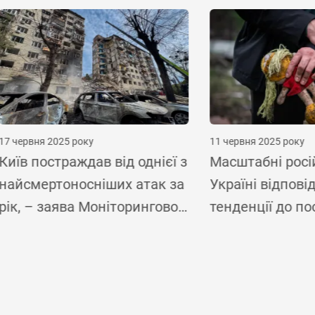
я 2025 року
11 червня 2025 року
остраждав від однієї з
Масштабні російські 
ертоносніших атак за
Україні відповідають
 заява Моніторингової
тенденції до посилен
ООН з прав людини
атак і збільшення кіл
жертв серед цивільних
– спеціалісти ООН з 
людини