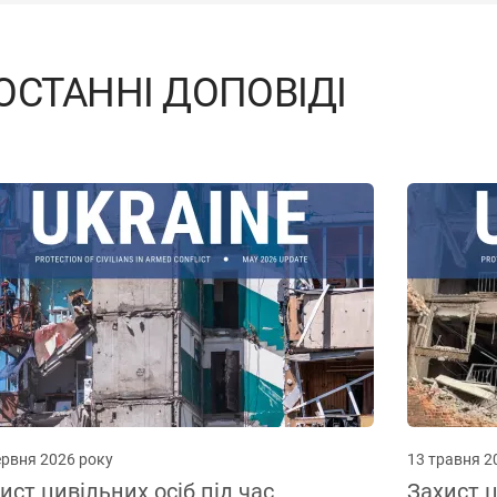
ОСТАННІ ДОПОВІДІ
ервня 2026 року
13 травня 2
ист цивільних осіб під час
Захист ц