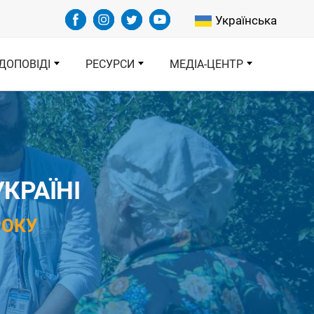
Select your languag
Українська
ДОПОВІДІ
РЕСУРСИ
МЕДІА-ЦЕНТР
КРАЇНІ
РОКУ