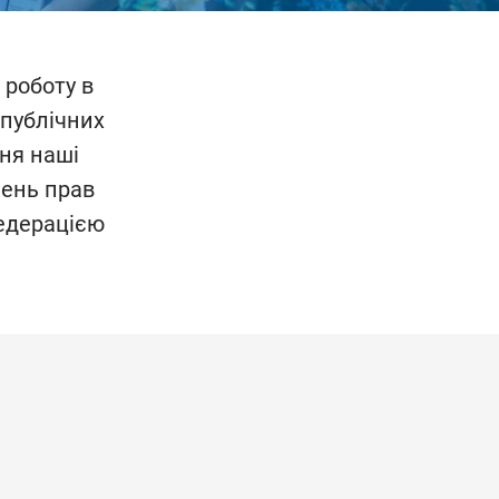
 роботу в
 публічних
дня наші
шень прав
Федерацією