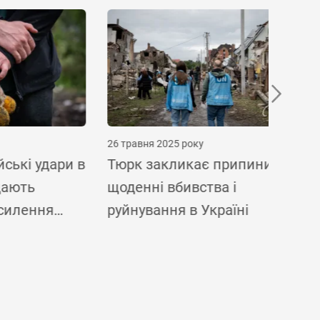
26 травня 2025 року
30 червн
удари в
Тюрк закликає припинити
Допов
щоденні вбивства і
людин
ня
руйнування в Україні
посил
ькості
зрост
 осіб,
серед
прав