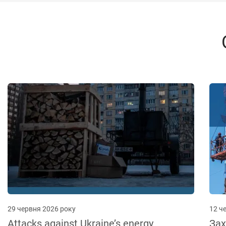
35
29 червня 2026 року
12 ч
Attacks against Ukraine’s energy
Зах