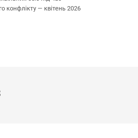
о конфлікту — квітень 2026
збройного ко
року
З