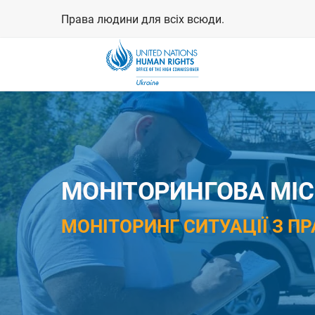
Перейти
Права людини для всіх всюди.
до
основного
вмісту
МОНІТОРИНГОВА МІСІ
МОНІТОРИНГ СИТУАЦІЇ З ПР