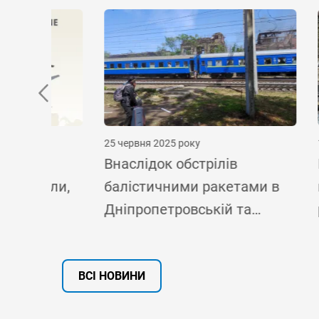
25 червня 2025 року
17 червн
ав
Внаслідок обстрілів
Київ п
али,
балістичними ракетами в
найсм
Дніпропетровській та
рік, –
Одеській областях за 2 дні
місії 
лютого
загинуло 24 особи та понад
2025
300 отримали поранення
ВСІ НОВИНИ