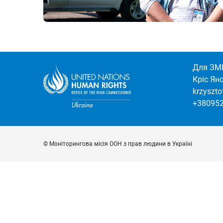
Для ЗМІ
Кріс Ян
krzyszt
+38095
© Моніторингова місія ООН з прав людини в Україні