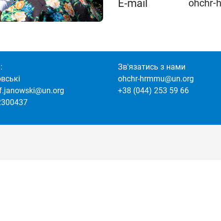
E-mail
ohchr-
:
Зв'язатись з нами
овські
ohchr-hrmmu@un.org
of.janowski@un.org
+38 (044) 253 59 66
2300437