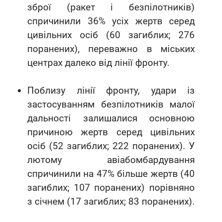
зброї (ракет і безпілотників)
спричинили 36% усіх жертв серед
цивільних осіб (60 загиблих; 276
поранених), переважно в міських
центрах далеко від лінії фронту.
Поблизу лінії фронту, удари із
застосуванням безпілотників малої
дальності залишалися основною
причиною жертв серед цивільних
осіб (52 загиблих; 222 поранених). У
лютому авіабомбардування
спричинили на 47% більше жертв (40
загиблих; 107 поранених) порівняно
з січнем (17 загиблих; 83 поранених).