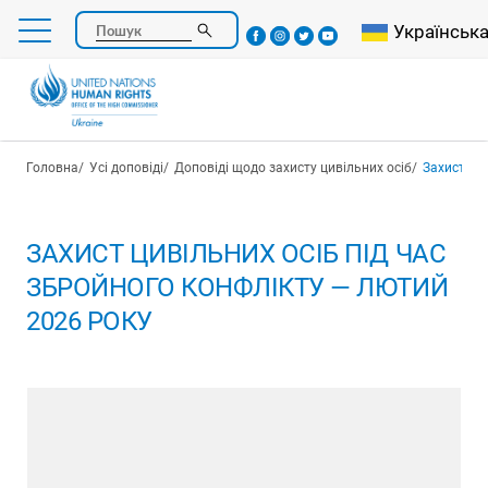
Перейти
Select your l
Українськ
Пошук
до
основного
вмісту
Рядок навіґації
Головна
Усі доповіді
Доповіді щодо захисту цивільних осіб
Захист цив
ЗАХИСТ ЦИВІЛЬНИХ ОСІБ ПІД ЧАС
ЗБРОЙНОГО КОНФЛІКТУ — ЛЮТИЙ
2026 РОКУ