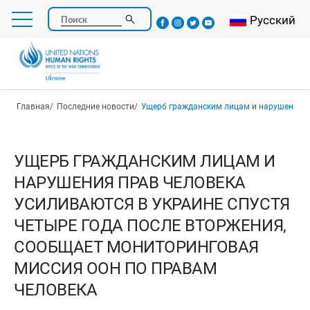
Перейти
Select your l
Русский
Поиск
к
основному
содержанию
Строка навигации
Главная
Последние новости
Ущерб гражданским лицам и нарушения прав человека усиливаются в Украине спустя четыре года после вторже
УЩЕРБ ГРАЖДАНСКИМ ЛИЦАМ И
НАРУШЕНИЯ ПРАВ ЧЕЛОВЕКА
УСИЛИВАЮТСЯ В УКРАИНЕ СПУСТЯ
ЧЕТЫРЕ ГОДА ПОСЛЕ ВТОРЖЕНИЯ,
СООБЩАЕТ МОНИТОРИНГОВАЯ
МИССИЯ ООН ПО ПРАВАМ
ЧЕЛОВЕКА