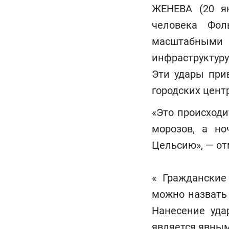
ЖЕНЕВА (20 я
человека Фол
масштабными
инфраструктур
Эти удары при
городских центр
«Это происходи
морозов, а но
Цельсию», — от
« Гражданские
можно назвать
Нанесение уда
является явны