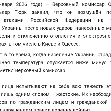
нваря 2026 года) – Верховный комиссар 
ькер Тюрк заявил, что он возмущён п
 атаками Российской Федерации на эн
у Украины после новых ударов, нанесённых м
вели к отключению отопления и электроэне
ах, в том числе в Киеве и Одессе.
т в то время, когда население Украины стра
чная температура опускается ниже минус 
метил Верховный комиссар.
 лица испытывают на себе всю тяжесть эт
 лишь одним словом – жестокие. Их необходи
ров по гражданским лицам и гражданской 
м нарушением правил ведения войны».