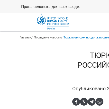
Перейти
Права человека для всех везде.
к
основному
содержанию
Строка навигации
Главная
Последние новости
Тюрк возмущен продолжающимис
ТЮР
РОССИЙ
Опубликовано 2