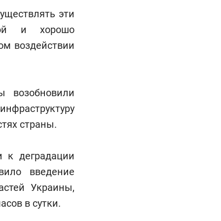
существлять эти
ной и хорошо
ом воздействии
ы возобновили
инфраструктуру
тях страны.
и к деградации
вило введение
астей Украины,
сов в сутки.