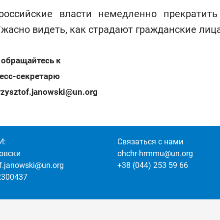
оссийские власти немедленно прекратить
Ужасно видеть, как страдают гражданские лица
 обращайтесь к
ресс-секретарю
rzysztof.janowski@un.org
И:
Связаться с нами
овски
ohchr-hrmmu@un.org
of.janowski@un.org
+38 (044) 253 59 66
2300437