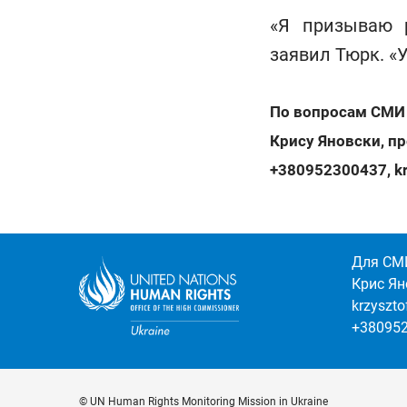
«Я призываю р
заявил Тюрк. «
По вопросам СМИ
Крису Яновски, п
+380952300437
,
k
Для СМ
Крис Ян
krzyszt
+38095
© UN Human Rights Monitoring Mission in Ukraine