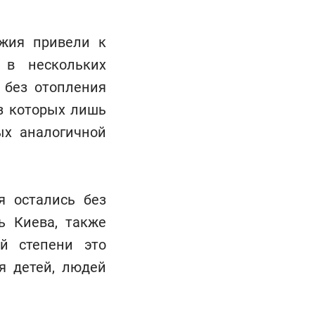
жия привели к
 в нескольких
 без отопления
з которых лишь
ых аналогичной
я остались без
ь Киева, также
ей степени это
я детей, людей