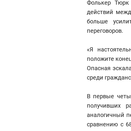
Фолькер Тюрк 
действий межд
больше усили
переговоров.
«Я настоятель
положите конец
Опасная эскал
среди граждан
В первые четы
получивших р
аналогичный пе
сравнению с 6