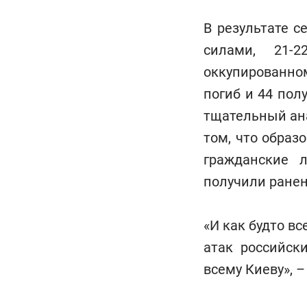
В результате 
силами, 21-
оккупированно
погиб и 44 пол
тщательный ан
том, что образ
гражданские 
получили ране
«И как будто в
атак российск
всему Киеву», 