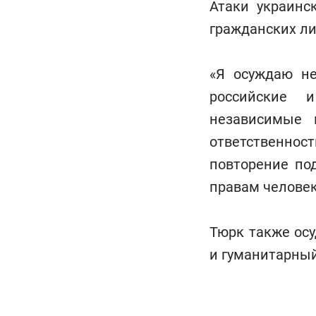
Атаки украинс
гражданских ли
«Я осуждаю н
российские 
независимые 
ответственнос
повторение по
правам человек
Тюрк также ос
и гуманитарный