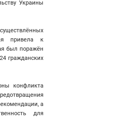
льству Украины
существлённых
ая привела к
мая был поражён
 24 гражданских
роны конфликта
редотвращения
рекомендации, а
твенность для