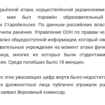
серьёзной атаки, осуществлённой украинским
22 мая был поражён образовательны
м Старобельске. По данным российских власт
учили ранения. Управление ООН по правам ч
ализ общедоступной информации, который сви
овательные учреждения на момент атаки фун
лица, многие из которых были студентами
ния. Среди погибших было 18 женщин.
сех этих ужасающих цифр жертв было недостато
ие должностные лица публично угрожали ус
– заявил Верховный комиссар.