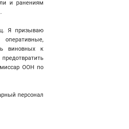
ели и ранениям
.
ц. Я призываю
оперативные,
чь виновных к
 предотвратить
омиссар ООН по
арный персонал