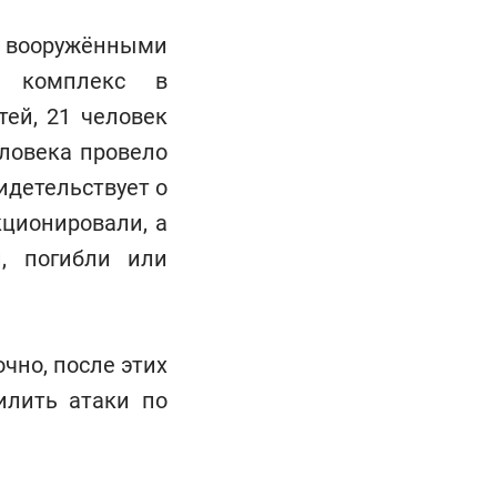
и вооружёнными
й комплекс в
ей, 21 человек
еловека провело
детельствует о
кционировали, а
, погибли или
чно, после этих
илить атаки по