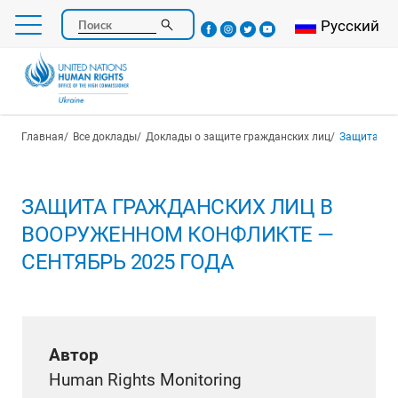
Перейти
Select your l
Русский
Поиск
к
основному
содержанию
Строка навигации
Главная
Все доклады
Доклады о защите гражданских лиц
Защита граж
ЗАЩИТА ГРАЖДАНСКИХ ЛИЦ В
ВООРУЖЕННОМ КОНФЛИКТЕ —
СЕНТЯБРЬ 2025 ГОДА
Автор
Human Rights Monitoring