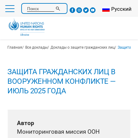
Перейти
Select your l
Русский
Поиск
к
основному
содержанию
Строка навигации
Главная
Все доклады
Доклады о защите гражданских лиц
Защита гра
ЗАЩИТА ГРАЖДАНСКИХ ЛИЦ В
ВООРУЖЕННОМ КОНФЛИКТЕ —
ИЮЛЬ 2025 ГОДА
Автор
Мониторинговая миссия ООН