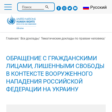
Перейти
Select your l
Русский
Поиск
к
основному
содержанию
Строка навигации
Главная
Все доклады
Тематические доклады по правам человека
Зад
ОБРАЩЕНИЕ С ГРАЖДАНСКИМИ
ЛИЦАМИ, ЛИШЕННЫМИ СВОБОДЫ
В КОНТЕКСТЕ ВООРУЖЕННОГО
НАПАДЕНИЯ РОССИЙСКОЙ
ФЕДЕРАЦИИ НА УКРАИНУ