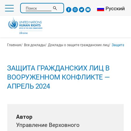
Перейти
Select your l
Русский
Поиск
к
основному
содержанию
Строка навигации
Главная
Все доклады
Доклады о защите гражданских лиц
Защита гра
ЗАЩИТА ГРАЖДАНСКИХ ЛИЦ В
ВООРУЖЕННОМ КОНФЛИКТЕ —
АПРЕЛЬ 2024
Автор
Управление Верховного