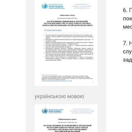
6. 
пок
мес
7. 
слу
за
українською мовою