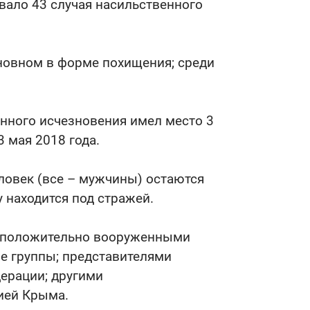
вало 43 случая насильственного
новном в форме похищения; среди
енного исчезновения имел место 3
3 мая 2018 года.
еловек (все – мужчины) остаются
находится под стражей.
едположительно вооруженными
е группы; представителями
дерации; другими
ей Крыма.