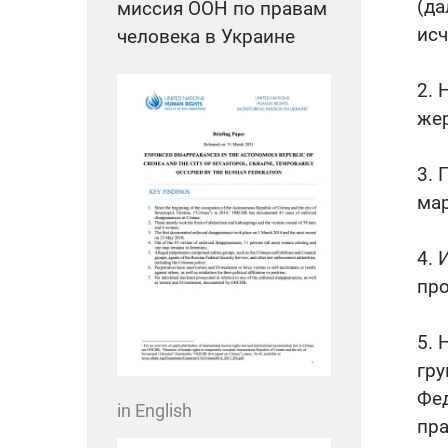
(да
миссия ООН по правам
исч
человека в Украине
2. 
жер
3. 
мар
4. 
про
5.
гру
Фед
in English
пра