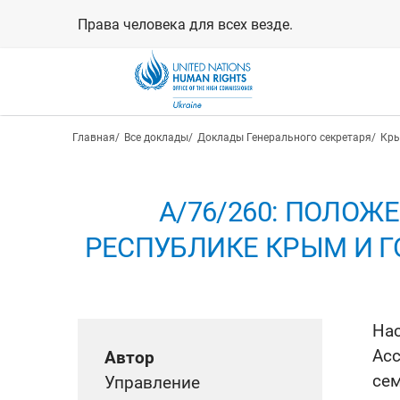
Перейти
Права человека для всех везде.
к
основному
содержанию
Строка навигации
Главная
Все доклады
Доклады Генерального секретаря
Кры
A/76/260: ПОЛОЖ
РЕСПУБЛИКЕ КРЫМ И ГО
На
Асс
Автор
сем
Управление