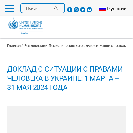
Перейти
Select your l
Русский
Поиск
к
основному
содержанию
Строка навигации
Главная
Все доклады
Периодические доклады о ситуации с правами ч
ДОКЛАД О СИТУАЦИИ С ПРАВАМИ
ЧЕЛОВЕКА В УКРАИНЕ: 1 МАРТА –
31 МАЯ 2024 ГОДА