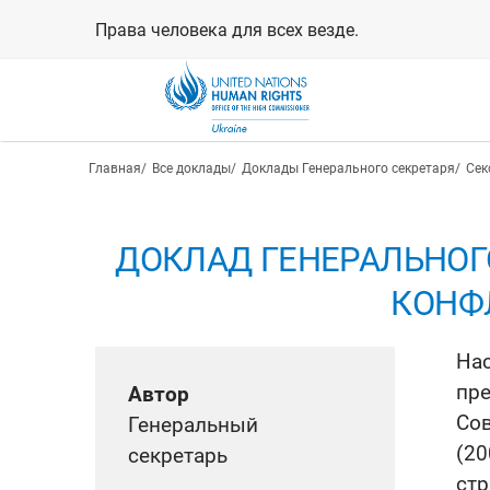
Перейти
Права человека для всех везде.
к
основному
содержанию
Строка навигации
Главная
Все доклады
Доклады Генерального секретаря
Сек
ДОКЛАД ГЕНЕРАЛЬНОГ
КОНФЛ
На
пре
Автор
Сов
Генеральный
(2
секретарь
стр