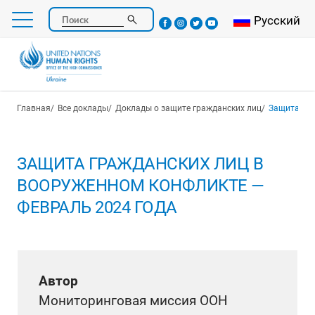
Перейти
Select your l
Русский
Поиск
к
основному
содержанию
Строка навигации
Главная
Все доклады
Доклады о защите гражданских лиц
Защита граж
ЗАЩИТА ГРАЖДАНСКИХ ЛИЦ В
ВООРУЖЕННОМ КОНФЛИКТЕ —
ФЕВРАЛЬ 2024 ГОДА
Автор
Мониторинговая миссия ООН