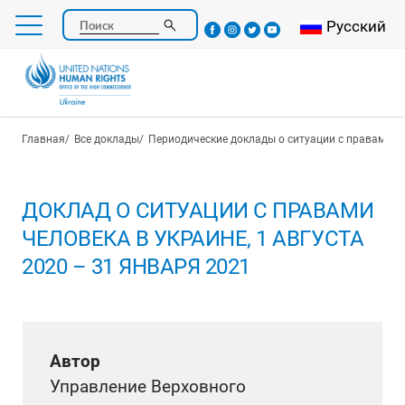
Перейти
Select your l
Русский
Поиск
к
основному
содержанию
Строка навигации
Главная
Все доклады
Периодические доклады о ситуации с правами ч
ДОКЛАД О СИТУАЦИИ С ПРАВАМИ
ЧЕЛОВЕКА В УКРАИНЕ, 1 АВГУСТА
2020 – 31 ЯНВАРЯ 2021
Автор
Управление Верховного