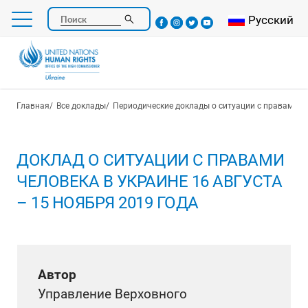
Перейти
Select your l
Русский
Поиск
к
основному
содержанию
Строка навигации
Главная
Все доклады
Периодические доклады о ситуации с правами ч
ДОКЛАД О СИТУАЦИИ С ПРАВАМИ
ЧЕЛОВЕКА В УКРАИНЕ 16 АВГУСТА
– 15 НОЯБРЯ 2019 ГОДА
Автор
Управление Верховного