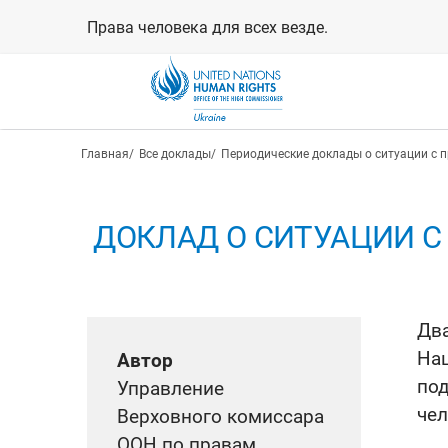
Перейти
Права человека для всех везде.
к
основному
содержанию
Строка навигации
Главная
Все доклады
Периодические доклады о ситуации с 
ДОКЛАД О СИТУАЦИИ С 
Два
На
Автор
по
Управление
чел
Верховного комиссара
ООН по правам