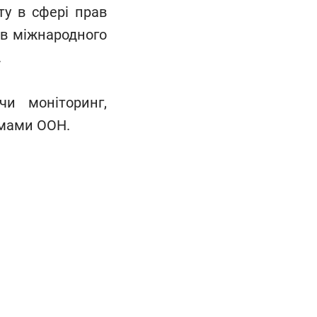
ту в сфері прав
тів міжнародного
.
чи моніторинг,
змами ООН.