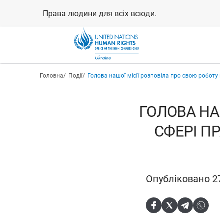
Перейти
Права людини для всіх всюди.
до
основного
вмісту
Рядок навіґації
Головна
Події
Голова нашої місії розповіла про свою робот
ГОЛОВА НА
СФЕРІ П
Опубліковано 2