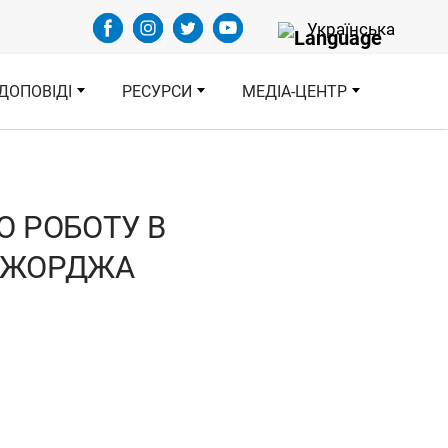
Select your languag
Українська
ДОПОВІДІ
РЕСУРСИ
МЕДІА-ЦЕНТР
Ю РОБОТУ В
 ДЖОРДЖА