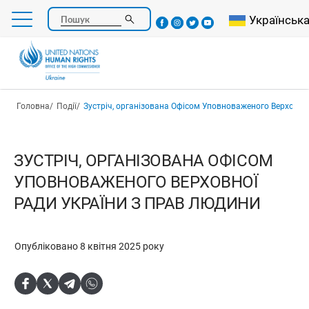
Перейти
Select your l
Українськ
Пошук
до
основного
вмісту
Рядок навіґації
Головна
Події
Зустріч, організована Офісом Уповноваженого Верховної Ради України з 
ЗУСТРІЧ, ОРГАНІЗОВАНА ОФІСОМ
УПОВНОВАЖЕНОГО ВЕРХОВНОЇ
РАДИ УКРАЇНИ З ПРАВ ЛЮДИНИ
Опубліковано 8 квітня 2025 року