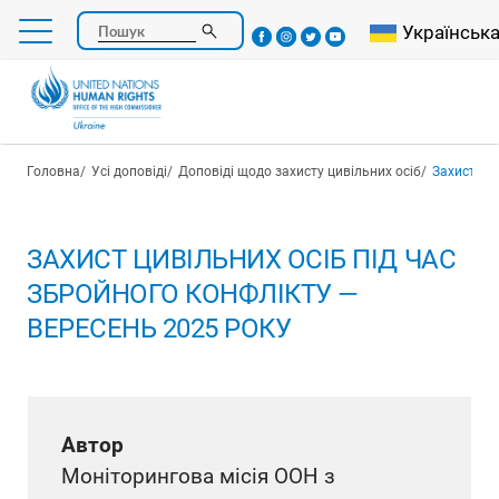
Перейти
Select your l
Українськ
Пошук
до
основного
вмісту
Рядок навіґації
Головна
Усі доповіді
Доповіді щодо захисту цивільних осіб
Захист циві
ЗАХИСТ ЦИВІЛЬНИХ ОСІБ ПІД ЧАС
ЗБРОЙНОГО КОНФЛІКТУ —
ВЕРЕСЕНЬ 2025 РОКУ
Автор
Моніторингова місія ООН з