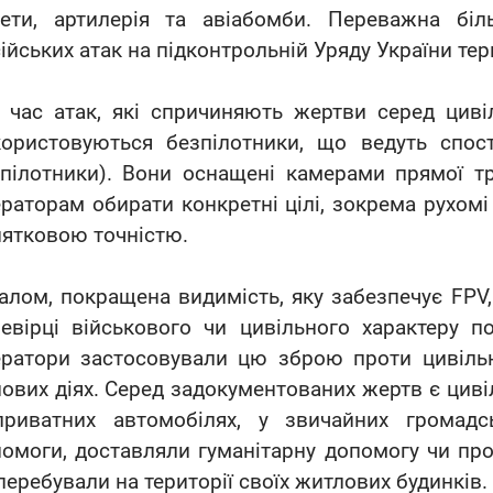
кети, артилерія та авіабомби. Переважна біл
ійських атак на підконтрольній Уряду України тери
 час атак, які спричиняють жертви серед циві
користовуються безпілотники, що ведуть спос
пілотники). Вони оснащені камерами прямої т
раторам обирати конкретні цілі, зокрема рухомі 
ятковою точністю.
алом, покращена видимість, яку забезпечує FPV,
евірці військового чи цивільного характеру п
ратори застосовували цю зброю проти цивільн
ових діях. Серед задокументованих жертв є цивіл
приватних автомобілях, у звичайних громадс
омоги, доставляли гуманітарну допомогу чи про
перебували на території своїх житлових будинків.