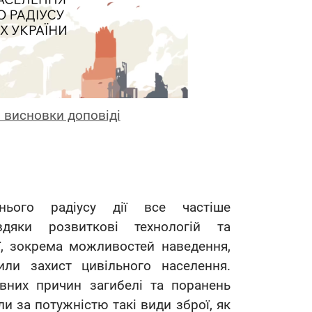
 висновки доповіді
нього радіусу дії все частіше
дяки розвиткові технологій та
ї, зокрема можливостей наведення,
или захист цивільного населення.
овних причин загибелі та поранень
ли за потужністю такі види зброї, як