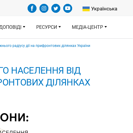
Select your languag
Українська
ДОПОВІДІ
РЕСУРСИ
МЕДІА-ЦЕНТР
жнього радіусу дії на прифронтових ділянках України
ГО НАСЕЛЕННЯ ВІД
ФРОНТОВИХ ДІЛЯНКАХ