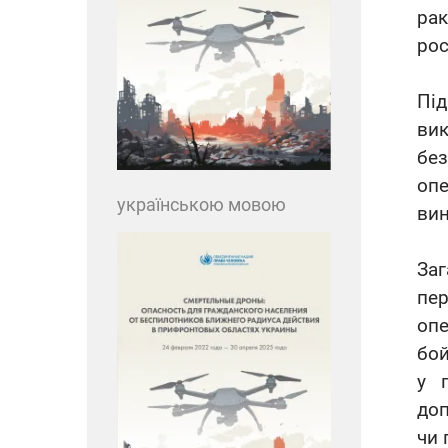
ра
рос
Під
ви
без
опе
українською мовою
вин
Заг
пер
опе
бой
у 
доп
чи 