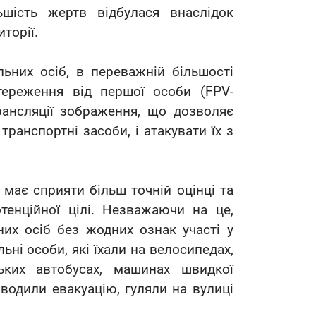
ьшість жертв відбулася внаслідок
торії.
льних осіб, в переважній більшості
тереження від першої особи (FPV-
рансляції зображення, що дозволяє
транспортні засоби, і атакувати їх з
 має сприяти більш точній оцінці та
отенційної цілі. Незважаючи на це,
их осіб без жодних ознак участі у
ьні особи, які їхали на велосипедах,
ьких автобусах, машинах швидкої
водили евакуацію, гуляли на вулиці