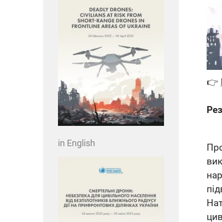
👉
Ре
in English
Пр
ви
нар
пі
Нат
цив