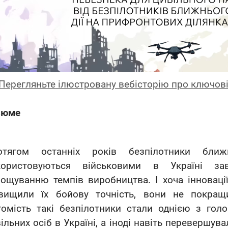
Перегляньте ілюстровану вебісторію про ключові
зюме
отягом останніх років безпілотники ближ
користовуються військовими в Україні зав
ощуванню темпів виробництва. І хоча інноваці
двищили їх бойову точність, вони не покращ
омість такі безпілотники стали однією з гол
ільних осіб в Україні, а іноді навіть перевершува