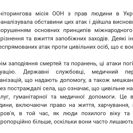
ніторингова місія ООН з прав людини в Укр
аналізувала обставини цих атак і дійшла виснов
порушенням основних принципів міжнародного
різнення та вжиття запобіжних заходів. Деякі і
еспрямованих атак проти цивільних осіб, що є в
ім заподіяння смертей та поранень, ці атаки пог
туацію. Державні службовці, медичний пер
анізацій, що надають допомогу, а також мешка
ез постраждалі села, що означає, що цивільне н
слуг, гуманітарної та медичної допомоги. Це
ини, включаючи право на життя, харчування, 
оров'я, в той час, як люди похилого віку та
ропорційно більше, оскільки вони часто лишают