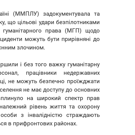
аїні (ММПЛУ) задокументувала та
ку, що цільові удари безпілотниками
 гуманітарного права (МГП) щодо
нциденти можуть бути прирівняні до
оєнним злочином.
іршили і без того важку гуманітарну
сонал, працівники недержавних
нці, не можуть безпечно проїжджати
аселення не має доступу до основних
 вплинуло на широкий спектр прав
належний рівень життя та охорону
 особи з інвалідністю страждають
ься в прифронтових районах.