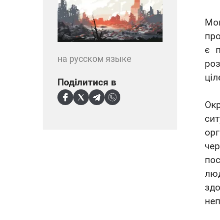
Мо
про
є 
на русском языке
роз
ціл
Поділитися в
Окр
си
орг
чер
по
люд
зд
неп