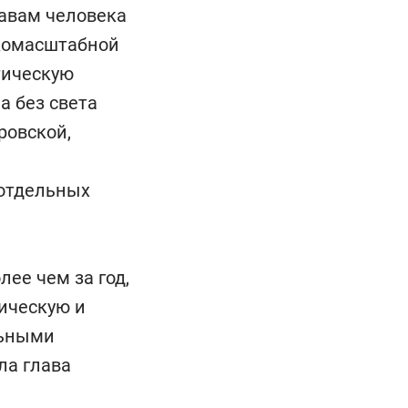
равам человека
окомасштабной
тическую
а без света
ровской,
 отдельных
ее чем за год,
ическую и
льными
ла глава