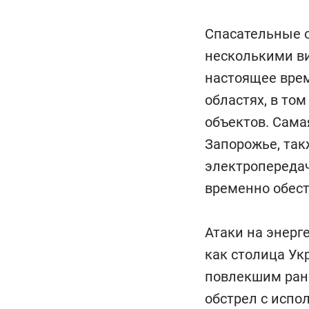
Спасательные о
несколькими ви
настоящее врем
областях, в то
объектов. Сама
Запорожье, так
электропереда
временно обест
Атаки на энерг
как столица У
повлекшим ране
обстрел с испо