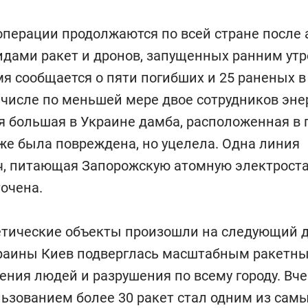
перации продолжаются по всей стране после 
дами ракет и дронов, запущенных ранним утр
я сообщается о пяти погибших и 25 раненых в
м числе по меньшей мере двое сотрудников эне
я большая в Украине дамба, расположенная в 
же была повреждена, но уцелела. Одна линия
ч, питающая Запорожскую атомную электрост
очена.
етические объекты произошли на следующий де
краины Киев подверглась масштабным ракетны
ния людей и разрушения по всему городу. Вч
льзованием более 30 ракет стал одним из са