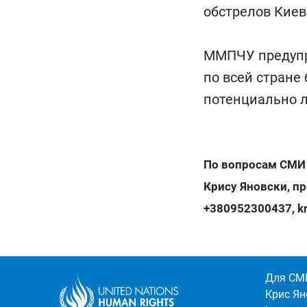
обстрелов Киев
ММПЧУ предупр
по всей стране
потенциально л
По вопросам СМИ
Крису Яновски, п
+380952300437
,
k
Для СМ
Крис Ян