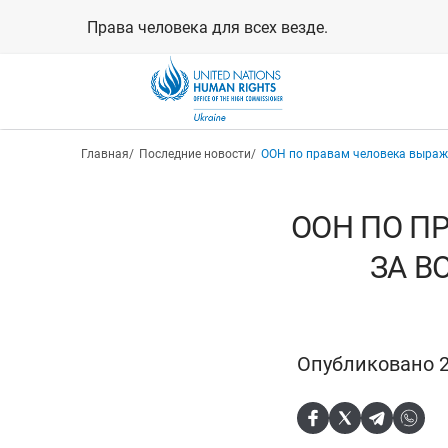
Перейти
Права человека для всех везде.
к
основному
содержанию
Строка навигации
Главная
Последние новости
ООН по правам человека выража
ООН ПО П
ЗА В
Опубликовано 2