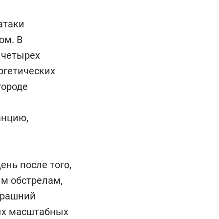
атаки
ом. В
 четырех
ргетических
городе
анцию,
нь после того,
м обстрелам,
ерашний
мых масштабных