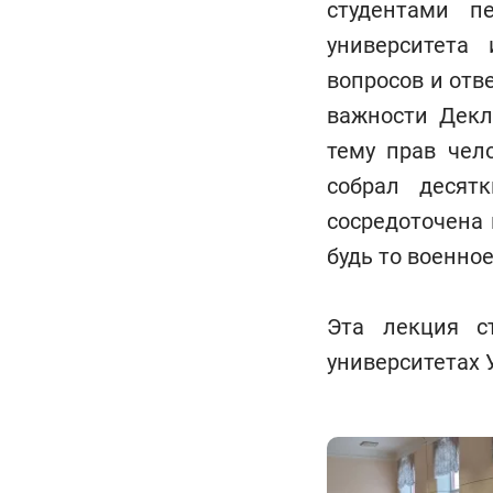
студентами п
университета
вопросов и отв
важности Декл
тему прав чел
собрал десят
сосредоточена 
будь то военно
Эта лекция с
университетах 