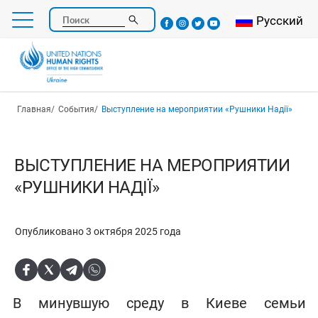
Перейти
Select your l
Русский
Поиск
к
основному
содержанию
Строка навигации
Главная
События
Выступление на мероприятии «Рушники Надії»
ВЫСТУПЛЕНИЕ НА МЕРОПРИЯТИИ
«РУШНИКИ НАДІЇ»
Опубликовано 3 октября 2025 года
В минувшую среду в Киеве семьи