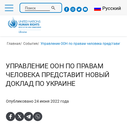
Перейти
Select your l
Русский
Поиск
к
основному
содержанию
Строка навигации
Главная
События
Управление ООН по правам человека представит новый док
УПРАВЛЕНИЕ ООН ПО ПРАВАМ
ЧЕЛОВЕКА ПРЕДСТАВИТ НОВЫЙ
ДОКЛАД ПО УКРАИНЕ
Опубликовано 24 июня 2022 года