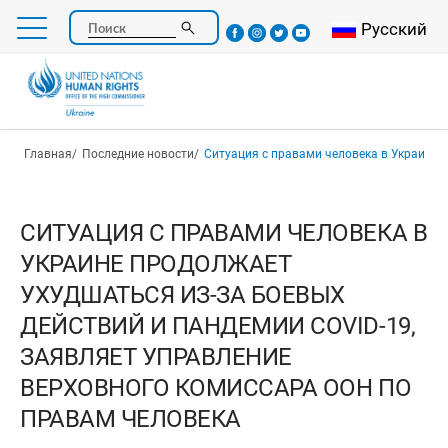
Перейти
Select your l
Русский
Поиск
к
основному
содержанию
Строка навигации
Главная
Последние новости
Ситуация с правами человека в Украине продолжает ухудшаться из-за боевых действий и пандемии COVID-19, зая
СИТУАЦИЯ С ПРАВАМИ ЧЕЛОВЕКА В
УКРАИНЕ ПРОДОЛЖАЕТ
УХУДШАТЬСЯ ИЗ-ЗА БОЕВЫХ
ДЕЙСТВИЙ И ПАНДЕМИИ COVID-19,
ЗАЯВЛЯЕТ УПРАВЛЕНИЕ
ВЕРХОВНОГО КОМИССАРА ООН ПО
ПРАВАМ ЧЕЛОВЕКА