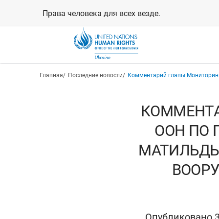
Перейти
Права человека для всех везде.
к
основному
содержанию
Строка навигации
Главная
Последние новости
Комментарий главы Мониторинг
КОММЕНТА
ООН ПО 
МАТИЛЬДЫ 
ВООР
Опубликовано 3