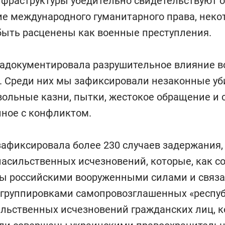
фраструктуры убедительно свидетельствуют о
е международного гуманитарного права, неко
быть расценены как военные преступления.
адокументировала разрушительное влияние в
. Среди них мы зафиксировали незаконные уб
ольные казни, пытки, жестокое обращение и 
нное с конфликтом.
фиксировала более 230 случаев задержания,
асильственных исчезновений, которые, как с
ы российскими вооруженными силами и связ
группировками самопровозглашенных «республ
ильственных исчезновений гражданских лиц, к