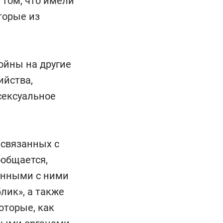
 том, что имели
торые из
ойны на другие
ийства,
сексуальное
 связанных с
ообщается,
анными с ними
ик», а также
оторые, как