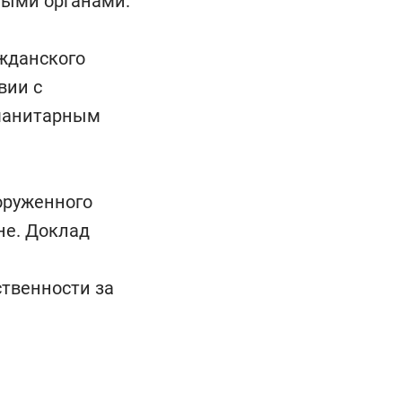
ными органами.
жданского
вии с
манитарным
оруженного
не. Доклад
твенности за