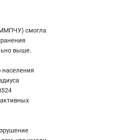
(ММПЧУ) смогла
 ранения
льно выше.
о населения
адиуса
3524
еактивных
азрушение