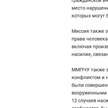
гражданской ин
место нарушени
которых могут 
Миссия также з
права человека
включая произв
насилие, связа
ММПЧУ также за
конфликтом и н
были совершен
вооруженными 
12 случаев нас