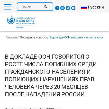
Перейти
Select your l
Русский
Поиск
к
основному
содержанию
Строка навигации
Главная
Последние новости
В докладе ООН говорится о росте числа погибших среди гражданского населения и вопиющих нарушениях
В ДОКЛАДЕ ООН ГОВОРИТСЯ О
РОСТЕ ЧИСЛА ПОГИБШИХ СРЕДИ
ГРАЖДАНСКОГО НАСЕЛЕНИЯ И
ВОПИЮЩИХ НАРУШЕНИЯХ ПРАВ
ЧЕЛОВЕКА ЧЕРЕЗ 20 МЕСЯЦЕВ
ПОСЛЕ НАПАДЕНИЯ РОССИИ.