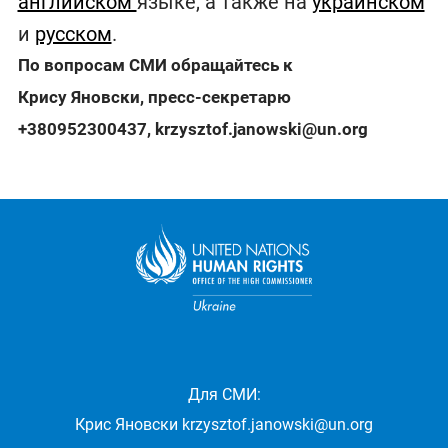
английском
языке, а также на
украинском
и
русском
.
По вопросам СМИ обращайтесь к
Крису Яновски, пресс-секретарю
+380952300437
,
krzysztof.janowski@un.org
Для СМИ:
Крис Яновски
krzysztof.janowski@un.org