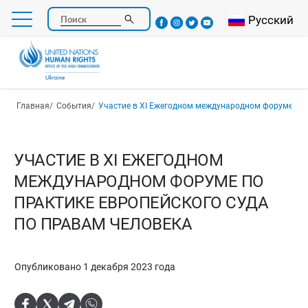
Перейти
Select your l
Русский
Поиск
к
основному
содержанию
Строка навигации
Главная
События
Участие в XI Ежегодном международном форуме по практике Европейского суда 
УЧАСТИЕ В XI ЕЖЕГОДНОМ
МЕЖДУНАРОДНОМ ФОРУМЕ ПО
ПРАКТИКЕ ЕВРОПЕЙСКОГО СУДА
ПО ПРАВАМ ЧЕЛОВЕКА
Опубликовано 1 декабря 2023 года