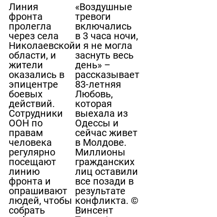
Линия
«Воздушные
фронта
тревоги
пролегла
включались
через села
в 3 часа ночи,
Николаевской
и я не могла
области, и
заснуть весь
жители
день» –
оказались в
рассказывает
эпицентре
83-летняя
боевых
Любовь,
действий.
которая
Сотрудники
выехала из
ООН по
Одессы и
правам
сейчас живет
человека
в Молдове.
регулярно
Миллионы
посещают
гражданских
линию
лиц оставили
фронта и
все позади в
опрашивают
результате
людей, чтобы
конфликта. ©
собрать
Винсент