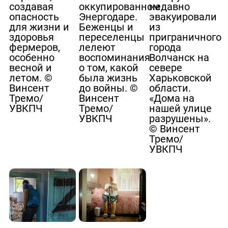
создавая
оккупированном
недавно
опасность
Энергодаре.
эвакуировали
для жизни и
Беженцы и
из
здоровья
переселенцы
приграничного
фермеров,
лелеют
города
особенно
воспоминания
Волчанск на
весной и
о том, какой
севере
летом. ©
была жизнь
Харьковской
Винсент
до войны. ©
области.
Тремо/
Винсент
«Дома на
УВКПЧ
Тремо/
нашей улице
УВКПЧ
разрушены».
© Винсент
Тремо/
УВКПЧ