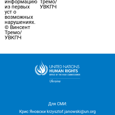
информацию
Тремо/
из первых
УВКПЧ
уст о
возможных
нарушениях.
© Винсент
Тремо/
УВКПЧ
Для СМИ:
Крис Яновски
krzysztof.janowski@un.org