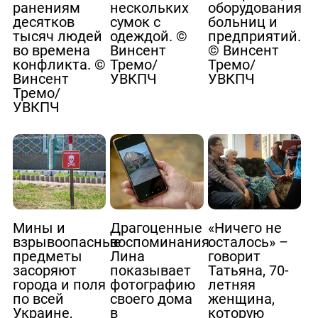
ранениям
нескольких
оборудования
десятков
сумок с
больниц и
тысяч людей
одеждой. ©
предприятий.
во времена
Винсент
© Винсент
конфликта. ©
Тремо/
Тремо/
Винсент
УВКПЧ
УВКПЧ
Тремо/
УВКПЧ
Мины и
Драгоценные
«Ничего не
взрывоопасные
воспоминания.
осталось» –
предметы
Лина
говорит
засоряют
показывает
Татьяна, 70-
города и поля
фотографию
летняя
по всей
своего дома
женщина,
Украине,
в
которую