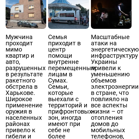
Мужчина
Семья
Масштабные
проходит
приходит в
атаки на
мимо
центр
энергетическую
квартир и
помощи
инфраструктуру
авто,
внутренне
Украины
разрушенных
перемещенным
привели к
в результате
лицам в
уменьшению
ракетного
Сумах.
объемов
обстрела в
Семьи,
электроэнергии
Харькове.
которые
в стране, что
Широкое
выехали с
повлияло на
применение
территорий и
все аспекты
оружия в
прифронтовых
жизни – от
населенных
зон, иногда
отопления
районах
имеют при
домов до
привело к
себе не
мобильных
гибели и
более
телефонов,