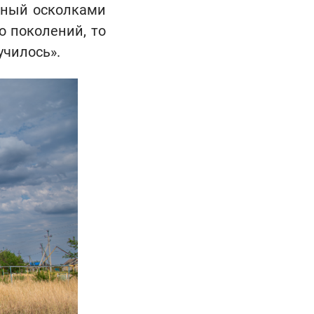
енный осколками
о поколений, то
училось».