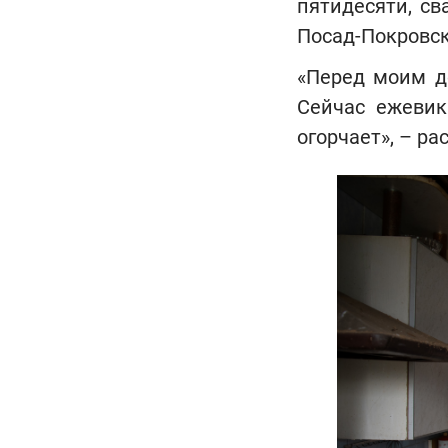
пятидесяти, с
Посад-Покровск
«Перед моим д
Сейчас ежевик
огорчает», – р