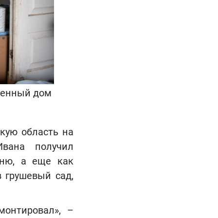
денный дом
скую область на
Ивана получил
хню, а еще как
 грушевый сад,
монтировал», –