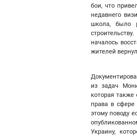
бои, что прив
недавнего визи
школа, было 
строительству
началось восст
жителей вернул
Документирова
из задач Мон
которая также
права в сфере
этому поводу е
опубликованно
Украину, кото