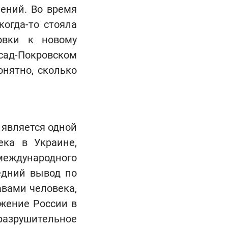
ений. Во время
когда-то стояла
овки к новому
сад-Покровском
онятно, сколько
является одной
ка в Украине,
международного
едний вывод по
авами человека,
жение России в
разрушительное