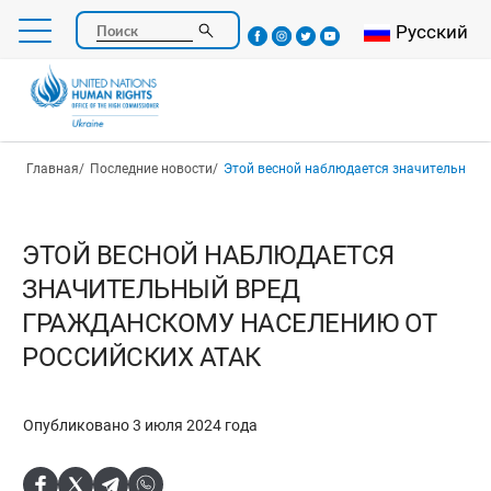
Перейти
Select your l
Русский
Поиск
к
основному
содержанию
Строка навигации
Главная
Последние новости
Этой весной наблюдается значительный вред гражданском
ЭТОЙ ВЕСНОЙ НАБЛЮДАЕТСЯ
ЗНАЧИТЕЛЬНЫЙ ВРЕД
ГРАЖДАНСКОМУ НАСЕЛЕНИЮ ОТ
РОССИЙСКИХ АТАК
Опубликовано 3 июля 2024 года