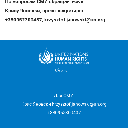
По вопросам СМИ обращайтесь к
Крису Яновски, пресс-секретарю
+380952300437
,
krzysztof.janowski@un.org
Для СМИ:
Крис Яновски
krzysztof.janowski@un.org
+380952300437