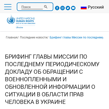
Перейти
Select your l
Русский
Поиск
к
основному
содержанию
Строка навигации
Главная
Последние новости
Брифинг главы Миссии по последнему периодическому докладу об обращении с военнопленными и обновленно
БРИФИНГ ГЛАВЫ МИССИИ ПО
ПОСЛЕДНЕМУ ПЕРИОДИЧЕСКОМУ
ДОКЛАДУ ОБ ОБРАЩЕНИИ С
ВОЕННОПЛЕННЫМИ И
ОБНОВЛЕННОЙ ИНФОРМАЦИИ О
СИТУАЦИИ В ОБЛАСТИ ПРАВ
ЧЕЛОВЕКА В УКРАИНЕ