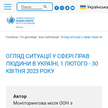
Перейти
Select your l
Українськ
Пошук
до
основного
вмісту
Рядок навіґації
Головна
Усі доповіді
Інші публікації
Огляд ситуації у сфері прав людини в Ук
ОГЛЯД СИТУАЦІЇ У СФЕРІ ПРАВ
ЛЮДИНИ В УКРАЇНІ, 1 ЛЮТОГО - 30
КВІТНЯ 2023 РОКУ
Автор
Моніторингова місія ООН з