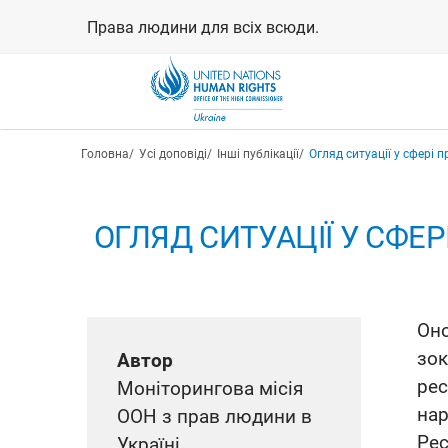
Перейти
Права людини для всіх всюди.
до
основного
вмісту
Рядок навіґації
Головна
Усі доповіді
Інші публікації
Огляд ситуації у сфері 
ОГЛЯД СИТУАЦІЇ У СФЕР
Оно
зок
Автор
ре
Моніторингова місія
на
ООН з прав людини в
Ре
Україні