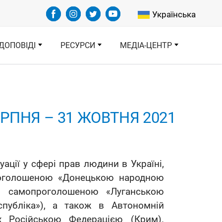
Select your languag
Українська
ДОПОВІДІ
РЕСУРСИ
МЕДІА-ЦЕНТР
ЕРПНЯ – 31 ЖОВТНЯ 2021
ції у сфері прав людини в Україні,
проголошеною «Донецькою народною
 і самопроголошеною «Луганською
публіка»), а також в Автономній
х Російською Федерацією (Крим).