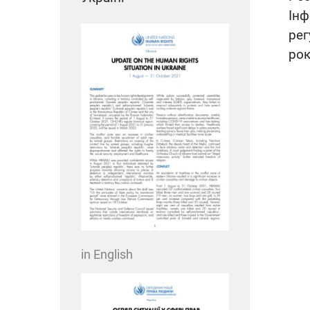
Ін
рег
рок
in English