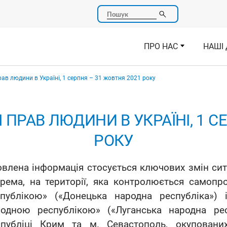
Пошук
ПРО НАС
НАШІ 
прав людини в Україні, 1 серпня – 31 жовтня 2021 року
І ПРАВ ЛЮДИНИ В УКРАЇНІ, 1 С
РОКУ
влена інформація стосується ключових змін ситуа
рема, на території, яка контролюється само
спублікою» («Донецька народна республіка»)
родною республікою» («Луганська народна рес
спубліці Крим та м. Севастополь, окуповани