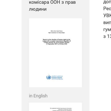
до
комісара ООН з прав
Рес
людини
УВК
ви
гу
з 1
in English