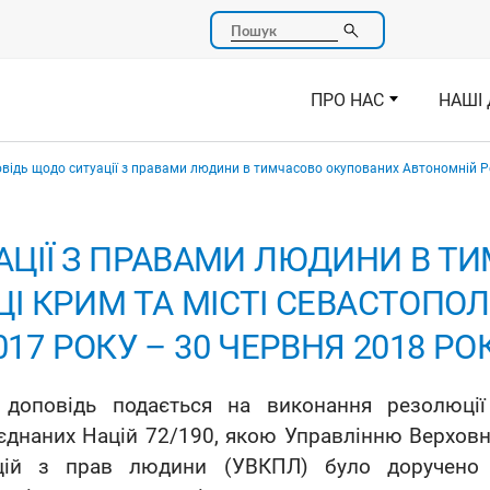
Пошук
ПРО НАС
НАШІ 
відь щодо ситуації з правами людини в тимчасово окупованих Автономній Респ
АЦІЇ З ПРАВАМИ ЛЮДИНИ В Т
 КРИМ ТА МІСТІ СЕВАСТОПОЛЬ
017 РОКУ – 30 ЧЕРВНЯ 2018 РО
доповідь подається на виконання резолюції Г
єднаних Націй 72/190, якою Управлінню Верховно
цій з прав людини (УВКПЛ) було доручено п