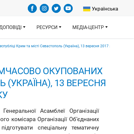
Select your languag
Українська
ДОПОВІДІ
РЕСУРСИ
МЕДІА-ЦЕНТР
убліці Крим та місті Севастополь (Україна), 13 вересня 2017 року – 30 чер
ИМЧАСОВО ОКУПОВАНИХ
 (УКРАЇНА), 13 ВЕРЕСНЯ
КУ
енеральної Асамблеї Організації
го комісара Організації Об’єднаних
ідготувати спеціальну тематичну