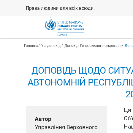
Перейти
Права людини для всіх всюди.
до
основного
вмісту
Рядок навіґації
Головна
Усі доповіді
Доповіді Генерального секретаря
Допо
ДОПОВІДЬ ЩОДО СИТУ
АВТОНОМНІЙ РЕСПУБЛІЦІ
2
Ця 
Об’
Автор
На
Управління Верховного