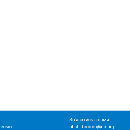
:
Зв'язатись з нами
овські
ohchr-hrmmu@un.org