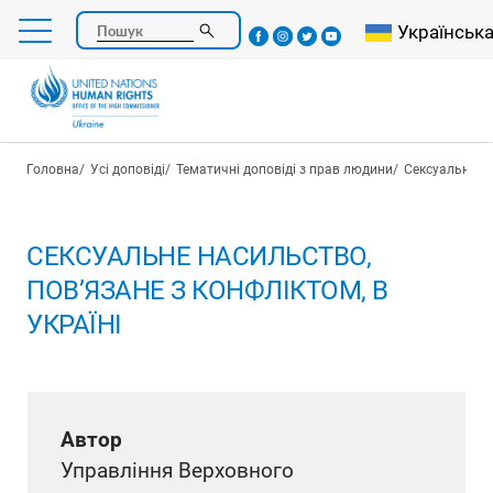
Перейти
Select your l
Українськ
Пошук
до
основного
вмісту
Рядок навіґації
Головна
Усі доповіді
Тематичні доповіді з прав людини
Сексуальне на
СЕКСУАЛЬНЕ НАСИЛЬСТВО,
ПОВ’ЯЗАНЕ З КОНФЛІКТОМ, В
УКРАЇНІ
Автор
Управління Верховного